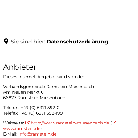
AUSSTELLUNGEN
DOKUMENTATION
Sonderausstellungen
Sie sind hier:
Datenschutzerklärung
Dauerausstellung
SERVICE
Das besondere Objekt
Anbieter
Datenschutzerklärung
Sammlungen
Publikationen
Dieses Internet-Angebot wird von der
Archive
Verbandsgemeinde Ramstein-Miesenbach
Wir über uns (Text)
Am Neuen Markt 6
66877 Ramstein-Miesenbach
Wir über uns (Film)
Telefon: +49 (0) 6371 592-0
Telefax: +49 (0) 6371 592-199
Führungen
Webseite:
http://www.ramstein-miesenbach.de
(
www.ramstein.de
)
Links
E-Mail:
info@ramstein.de