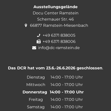
Ausstellungsgelände
Docu Center Ramstein
Schernauer Str. 46
66877
Ramstein-Miesenbach
+49 6371 838005
+49 6371 838006
info@dc-ramstein.de
Das DCR hat vom 23.6.-26.6.2026 geschlossen
.
Dienstag
14:00
-
17:00
Uhr
Von 14:00 bis 17:00 Uh
Mittwoch
14:00
-
17:00
Uhr
Von 14:00 bis 17:00 Uh
Donnerstag
14:00
-
17:00
Uhr
Von 14:00 bis 17:00 U
Freitag
14:00
-
17:00
Uhr
Von 14:00 bis 17:00 Uh
Samstag
14:00
-
17:00
Uhr